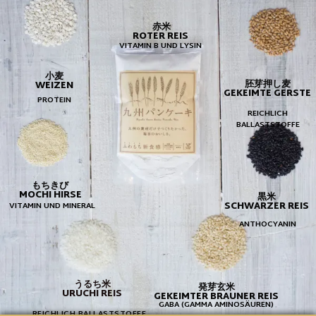
赤米
ROTER REIS ​
VITAMIN B UND LYSIN
小麦
胚芽押し麦
WEIZEN
GEKEIMTE GERSTE
PROTEIN
REICHLICH
BALLASTSTOFFE
もちきび
MOCHI HIRSE
黒米
SCHWARZER REIS
VITAMIN UND MINERAL
ANTHOCYANIN
うるち米
発芽玄米
URUCHI REIS
GEKEIMTER BRAUNER REIS
GABA (GAMMA AMINOSÄUREN)
REICHLICH BALLASTSTOFFE