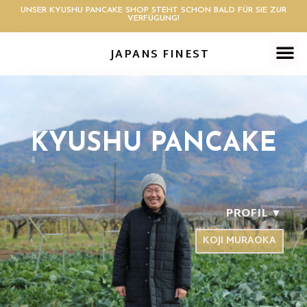
UNSER KYUSHU PANCAKE SHOP STEHT SCHON BALD FÜR SIE ZUR
VERFÜGUNG!
JAPANS FINEST
KYUSHU PANCAKE
PROFIL ▼
KOJI MURAOKA