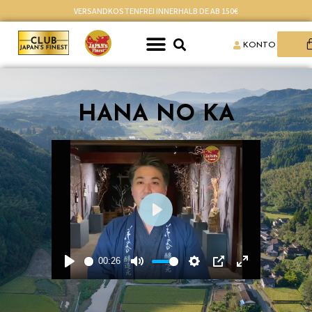
VERSANDKOSTENFREI INNERHALB DE AB 150€
KONTO
HANA NO KA
Play
00:26
Play
Mute
Settings
PIP
Enter
fullscreen