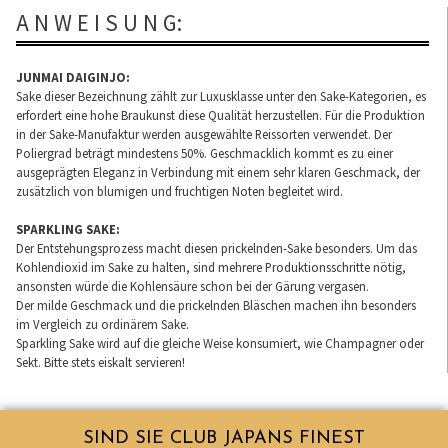
A N W E I S U N G:
JUNMAI DAIGINJO:
Sake dieser Bezeichnung zählt zur Luxusklasse unter den Sake-Kategorien, es
erfordert eine hohe Braukunst diese Qualität herzustellen. Für die Produktion
in der Sake-Manufaktur werden ausgewählte Reissorten verwendet. Der
Poliergrad beträgt mindestens 50%. Geschmacklich kommt es zu einer
ausgeprägten Eleganz in Verbindung mit einem sehr klaren Geschmack, der
zusätzlich von blumigen und fruchtigen Noten begleitet wird.
SPARKLING SAKE:
Der Entstehungsprozess macht diesen prickelnden-Sake besonders. Um das
Kohlendioxid im Sake zu halten, sind mehrere Produktionsschritte nötig,
ansonsten würde die Kohlensäure schon bei der Gärung vergasen.
Der milde Geschmack und die prickelnden Bläschen machen ihn besonders
im Vergleich zu ordinärem Sake.
Sparkling Sake wird auf die gleiche Weise konsumiert, wie Champagner oder
Sekt. Bitte stets eiskalt servieren!
SIND SIE CLUB JAPANS FINEST