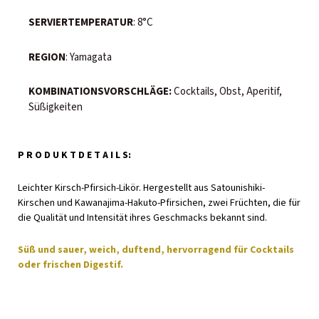
SERVIERTEMPERATUR
: 8°C
REGION
: Yamagata
KOMBINATIONSVORSCHLÄGE:
Cocktails, Obst, Aperitif,
Süßigkeiten
P R O D U K T D E T A I L S:
Leichter Kirsch-Pfirsich-Likör. Hergestellt aus Satounishiki-
Kirschen und Kawanajima-Hakuto-Pfirsichen, zwei Früchten, die für
die Qualität und Intensität ihres Geschmacks bekannt sind.
Süß und sauer, weich, duftend, hervorragend für Cocktails
oder frischen Digestif.