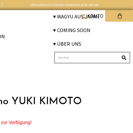
VERSANDKOSTENFREI INNERHALB DE AB 50€
KONTO
▾ WAGYU AUS JAPAN
▾ COMING SOON
ON
▾ ÜBER UNS
no YUKI KIMOTO
e zur Verfügung!