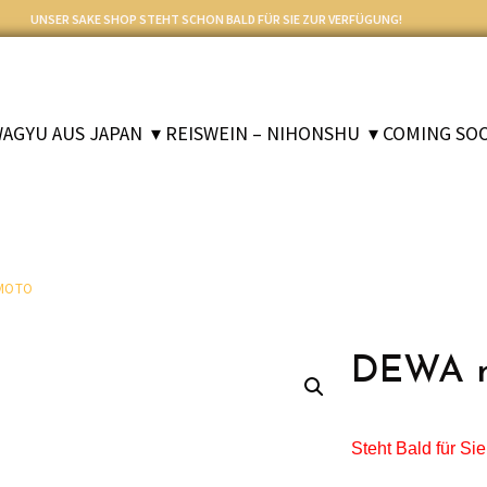
UNSER SAKE SHOP STEHT SCHON BALD FÜR SIE ZUR VERFÜGUNG!
WAGYU AUS JAPAN
▾ REISWEIN – NIHONSHU
▾ COMING SO
IMOTO
DEWA 
Steht Bald für Si