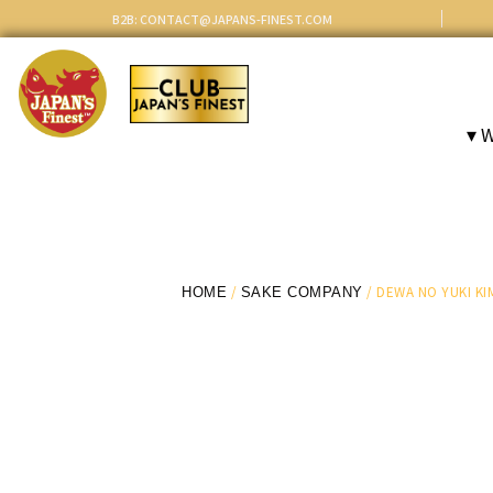
B2B: CONTACT@JAPANS-FINEST.COM
▾ 
HOME
/
SAKE COMPANY
/ DEWA NO YUKI K