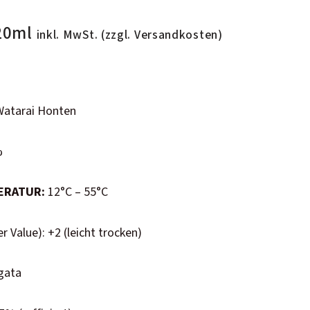
Watarai Honten
%
ERATUR:
12°C – 55°C
 Value): +2 (leicht trocken)
gata