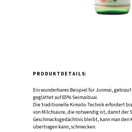
P R O D U K T D E T A I L S:
Ein wunderbares Beispiel für Junmai, gebrau
geglättet auf 65% Seimaibuai.
Die traditionelle Kimoto-Technik erfordert bi
von Milchsäure, die notwendig ist, damit der 
Geschmacksgedächtnis bleibt, kann man den Ki
übertragen kann, schmecken.