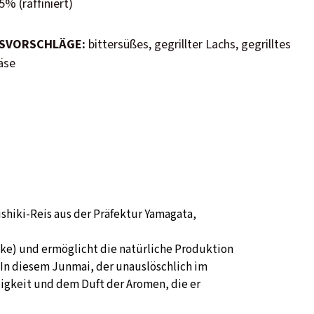
% (raffiniert)
SVORSCHLÄGE:
bittersüßes, gegrillter Lachs, gegrilltes
käse
hiki-Reis aus der Präfektur Yamagata,
ake) und ermöglicht die natürliche Produktion
. In diesem Junmai, der unauslöschlich im
igkeit und dem Duft der Aromen, die er